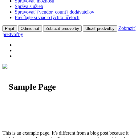
Spravovať možnosti
Správa služieb
Spravovať {vendor_count} dodávateľov
Prečítajte si viac o týchto účeloch
Zobraziť
Prijať
Odmietnuť
Zobraziť predvoľby
Uložiť predvoľby
predvoľby
Sample Page
This is an example page. It’s different from a blog post because it